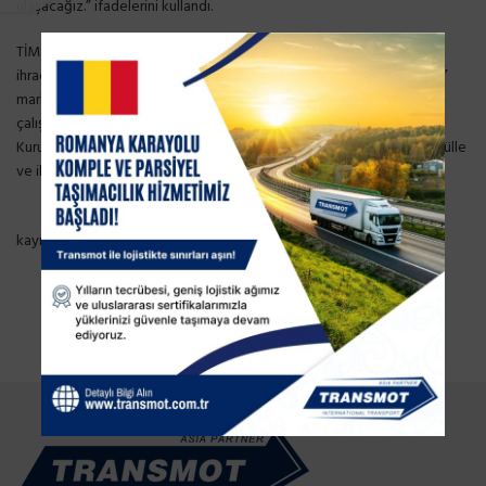
ulaşacağız.” ifadelerini kullandı.
TİM açıklamasına göre, 61 ihracatçı birliği, 27 sektörü ile 100 bin
ihracatçının Türkiye’de tek çatı kuruluşu olan TİM, “Made in Türkiye”
markasını güçlendirmek ve ihracat hedefine ulaşmak amacıyla
çalışmalarını sürdürüyor. Bu kapsamda TİM Genişletilmiş Başkanlar
Kurulu Toplantısı; Ticaret Bakanı Mehmet Muş, TİM Başkanı İsmail Gülle
ve ihracatçı birliklerinin başkanlarının katılımıyla gerçekleştirildi.
kaynak:
www.dunya.com