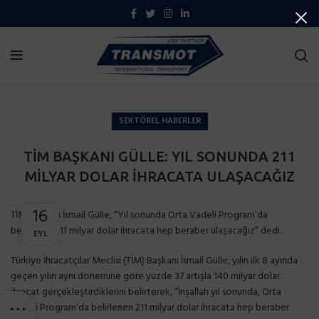
SEKTÖREL HABERLER
TİM BAŞKANI GÜLLE: YIL SONUNDA 211
MİLYAR DOLAR İHRACATA ULAŞACAĞIZ
16
TİM Başkanı İsmail Gülle, “Yıl sonunda Orta Vadeli Program’da
belirlenen 211 milyar dolar ihracata hep beraber ulaşacağız” dedi.
EYL
Türkiye İhracatçılar Meclisi (TİM) Başkanı İsmail Gülle, yılın ilk 8 ayında
geçen yılın aynı dönemine göre yüzde 37 artışla 140 milyar dolar
ihracat gerçekleştirdiklerini belirterek, “İnşallah yıl sonunda, Orta
Vadeli Program’da belirlenen 211 milyar dolar ihracata hep beraber