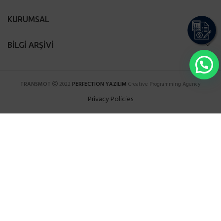
KURUMSAL
BİLGİ ARŞİVİ
TRANSMOT
2022
PERFECTION YAZILIM
Creative Programming Agency
Privacy Policies