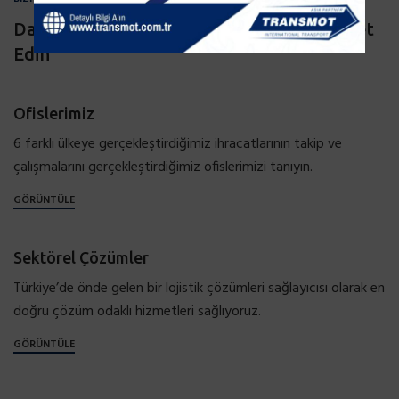
Daha Fazla Bilgi İçin Diğer Sayfaları Ziyaret
Edin
Ofislerimiz
6 farklı ülkeye gerçekleştirdiğimiz ihracatlarının takip ve
çalışmalarını gerçekleştirdiğimiz ofislerimizi tanıyın.
GÖRÜNTÜLE
Sektörel Çözümler
Türkiye’de önde gelen bir lojistik çözümleri sağlayıcısı olarak en
doğru çözüm odaklı hizmetleri sağlıyoruz.
GÖRÜNTÜLE