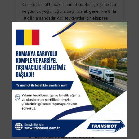
Kazakistan hattındaki teslimat süreleri, çıkış noktası
ve gümrük yoğunluğuna bağlı olarak genellikle
8 ila
10 gün
arasındadır. Acil sevkiyatlar için
ekspres
taşıma çözümleri
de sunmaktayız.
2. Parsiyel taşımacılık ile komple
taşımacılık arasındaki fark nedir?
3. Taşımalarınız sigortalı mı?
4. Hangi ülkelere karayolu taşımacılığı
hizmeti veriyorsunuz?
5. Gümrükleme işlemlerini siz mi