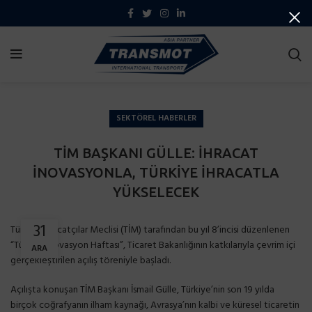
SEKTÖREL HABERLER
TİM BAŞKANI GÜLLE: İHRACAT
İNOVASYONLA, TÜRKİYE İHRACATLA
YÜKSELECEK
31
Türkiye İhracatçılar Meclisi (TİM) tarafından bu yıl 8’incisi düzenlenen
“Türkiye İnovasyon Haftası”, Ticaret Bakanlığının katkılarıyla çevrim içi
ARA
gerçekleştirilen açılış töreniyle başladı.
Açılışta konuşan TİM Başkanı İsmail Gülle, Türkiye’nin son 19 yılda
birçok coğrafyanın ilham kaynağı, Avrasya’nın kalbi ve küresel ticaretin