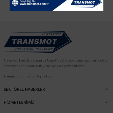
Transmot Tüm Uluslararası ve Ulusal Araştırma Kurumu raporlarına göre
Transmot konusunda Türkiye’nin açık ara pazar lideridir.
transmotinformation@gmail.com
SEKTÖREL HABERLER
HİZMETLERİMİZ