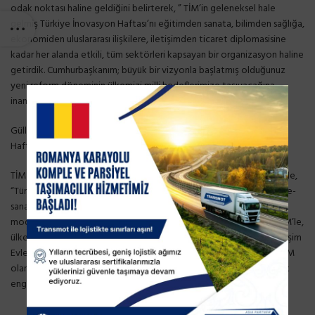
odak noktası haline geldiğini belirterek, ” TİM’in geleneksel hale
gelmiş Türkiye İnovasyon Haftası’nı eğitimden sanata, bilimden sağlığa,
ekonomiden uluslararası ilişkilere, iletişimden ticaret diplomasisine
kadar her alanda etkili, tüm sektörleri kapsayan bir organizasyon haline
getirdik. Cumhurbaşkanım; büyük bir vizyonla başlatmış olduğunuz
yeni reform döneminin ülkemizi milli hedeflerimize taşıyacağına
inancımız tam.” ifadelerini kullandı.
Gülle, bu yıl sanal platformda gerçekleştirilen Türkiye İnovasyon
Haftası’nda çok geniş bir kitleye ulaşacaklarını bildirdi.
TİM çatısı altında ihracatın inovasyonla desteklendiğini aktaran Gülle,
“Türkiye’nin ilk inovasyon geliştirme programı İnovaLİG’le, üniversite-
sanayi iş birliğini güçlendiren kurumsal inovasyon sistemi mentorluk
modelimiz İnoSuit’le, Türkiye’nin en genç ve inovatif ailesi İnovaTİM’le,
ülkemizin en yaygın ve geniş kapsamlı girişimcilik ailesi TİM-TEB Girişim
Evlerimiz ile her sektörde inovasyon ekosistemini destekliyoruz. TİM
olarak, salgının çok öncesinde dijital dönüşümümüzü tamamlayarak
engelleri birer birer aştık.” diye konuştu.