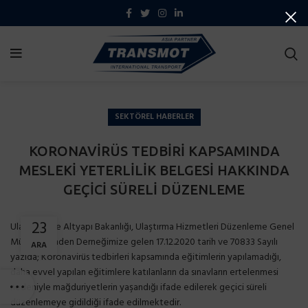
SEKTÖREL HABERLER
KORONAVİRÜS TEDBİRİ KAPSAMINDA
MESLEKİ YETERLİLİK BELGESİ HAKKINDA
GEÇİCİ SÜRELİ DÜZENLEME
23
Ulaştırma ve Altyapı Bakanlığı, Ulaştırma Hizmetleri Düzenleme Genel
Müdürlüğünden Derneğimize gelen 17.12.2020 tarih ve 70833 Sayılı
ARA
yazıda; Koronavirüs tedbirleri kapsamında eğitimlerin yapılamadığı,
daha evvel yapılan eğitimlere katılanların da sınavların ertelenmesi
nedeniyle mağduriyetlerin yaşandığı ifade edilerek geçici süreli
düzenlemeye gidildiği ifade edilmektedir.