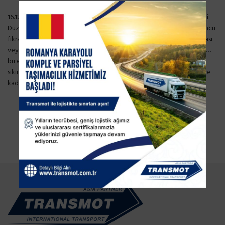
16.12.2020 tarih ve 70241 Sayılı Bakanlık Oluru ile yapılan Geçici Süreli
Düzenlemede; Karayolu Taşıma Yönetmeliğinin 40. Maddesinin 34.ncü
fıkrasında belirtilen “
mesleki yeterlilik belgesi” şartının
sağlanamaması
veya sonradan kaybedilmesi halinde; yetki belgesi sahiplerinden
“……
bu eksikliği
otuz gün içinde
sağlamaları şarttır” hükmünün yaşanan
sıkıntıların ortadan kalkmasına müteakip yeniden bir karar verilinceye
kadar aranmaması hususu uygun görülmüştür.