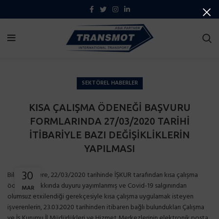
SEKTÖREL HABERLER
KISA ÇALIŞMA ÖDENEĞİ BAŞVURU
FORMLARINDA 27/03/2020 TARİHİ
İTİBARİYLE BAZI DEĞİŞİKLİKLERİN
YAPILMASI
30
Bilindiği üzere, 22/03/2020 tarihinde İŞKUR tarafından kısa çalışma
ödeneği hakkında duyuru yayımlanmış ve Covid-19 salgınından
MAR
olumsuz etkilendiği gerekçesiyle kısa çalışma uygulamak isteyen
işverenlerin, 23.03.2020 tarihinden itibaren bağlı bulundukları Çalışma
ve İş Kurumu İl Müdürlükleri ve Hizmet Merkezlerinin elektronik posta