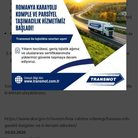
durdurulduğunu ortaya koyan belgeler (örneğin; ücret bordroları,
puantaj kayıtları, üretimin-hizmetin ve/veya ihracatın azaldığına,
siparişlerin ve /veya sözleşmelerin iptal edildiğine dair vb. belgeler)
ile
Resmi makamlar tarafından faaliyeti durdurulan işyerleri kapsamında
olduğuna daire diğer belgeler
Kısa Çalışma Başvurularında Kullanılacak Elektronik Posta Adresleri
(Değişiklik yapıldı)
Son yayımlanan talep formu, işçi listesi ve e-posta adreslerine aşağıda
ki linkten ulaşabilirsiniz.
https://www.iskur.gov.tr/isveren/kisa-calisma-odenegi/basvuru-icin-
gerekli-belgeler-ve-il-iletisim-adresleri/
30
.03.2020