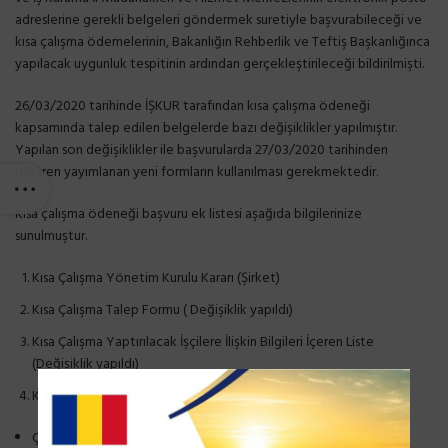
adreslerine gerekli belgeleri göndermek suretiyle başvurabileceği ve
kısa çalışma ödemelerinin, Bakanlığın Rehberlik ve Teftiş Başkanlığınca
yapılacak uygunluk tespitinin ardından gerçekleştirileceği bildirilmişti.
26/03/2020 tarihinde İŞKUR tarafından kısa çalışma ödeneği
kapsamında talep edilen belgelerde bazı değişiklikler yapılmıştır.
Yapılan son değişiklikler ile başvurularda 27/03/2020 tarihinden
itibaren yayımlanan yeni formların kullanılması gerekmektedir.
Kısa çalışma ödeneği başvuru ek listesi aşağıda bilgilerinize
sunulmuştur.
Kısa Çalışma Yönetim Kurulu Kararı (Şirket)
Kısa Çalışma Talep Formu ( Değişiklik yapıldı)
Kısa Çalışma Yaptırılacak İşçilere İlişkin Bilgileri İçeren Liste
(Değişiklik yapıldı)
Kısa Çalışma Uygunluk Testine İlişkin Belgeler
Çalışma süresinin azaltıldığını veya faaliyetinin kısmen/tamamen