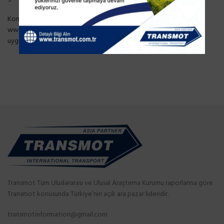
Konuyla ilgili önceki haberimiz için tıklayınız:
www.transmot.com.tr/kazakistanda-pcr-testi-zorunlulugu-
uygulamalarinda-son-durum/
Transmot Tüm Uluslararası ve Ulusal Araştırma Kurumu raporlarına göre
Transmot konusunda Türkiye’nin açık ara pazar lideridir.
transmotinformation@gmail.com