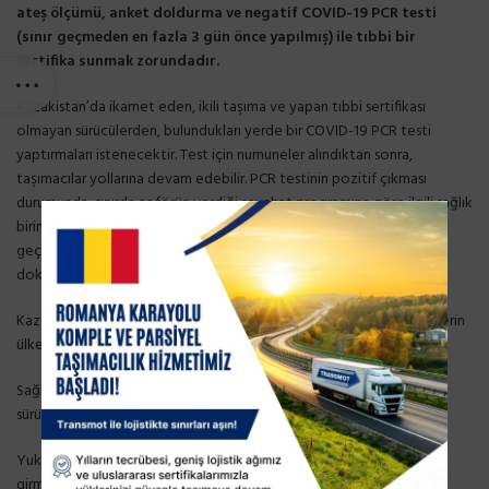
ateş ölçümü, anket doldurma ve negatif COVID-19 PCR testi
(sınır geçmeden en fazla 3 gün önce yapılmış) ile tıbbi bir
sertifika sunmak zorundadır.
Kazakistan’da ikamet eden, ikili taşıma ve yapan tıbbi sertifikası
olmayan sürücülerden, bulundukları yerde bir COVID-19 PCR testi
yaptırmaları istenecektir. Test için numuneler alındıktan sonra,
taşımacılar yollarına devam edebilir. PCR testinin pozitif çıkması
durumunda, sınırda şoförün verdiği seyahat programına göre ilgili sağlık
birimine haber verilir. Sürücünün daha sonra ek tıbbi muayeneden
geçmesine ve sürücünün hastaneye yatırılıp yatırılmayacağına ilgili
doktor karar verir.
Kazakistan’da ikamet etmeyen ve tıbbi sertifikası olmayan sürücülerin
ülkeye girişleri veya ülkeden transit geçişleri reddedilebilir.
Sağlık sertifikasına bakılmaksızın yüksek vücut sıcaklığına sahip
sürücüler, bulaşıcı hastalıklar hastanesinde tecride tabidir.
Yukarıda belirtilen değişiklikler 8 Aralık 2020 tarihinde yürürlüğe
girmiştir.