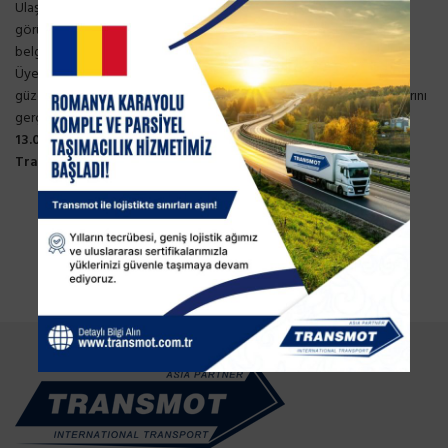
Ulaştırma Hizmetleri Düzenleme Genel Müdürlüğü ile yapılan
görüşmelerde; Bakanlığımızın, Kazak tarafından ek transit geçiş
belgesi alınması hususunda girişimlerinin devam ettiği bildirilmiştir.
Üyelerimiz söz konusu durumu dikkate alarak; Hazar
güzergahını kullanarak Türkmenistan üzerinden taşıma operasyonlarını
gerçekleştirebilirler..
13
.03.2020
Transmot Lojistik