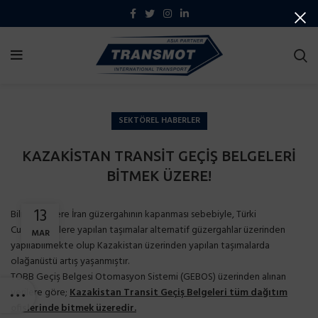
SEKTÖREL HABERLER
KAZAKİSTAN TRANSİT GEÇİŞ BELGELERİ
BİTMEK ÜZERE!
13
Bilindiği üzere İran güzergahının kapanması sebebiyle, Türki
Cumhuriyetlere yapılan taşımalar alternatif güzergahlar üzerinden
MAR
yapılabilmekte olup Kazakistan üzerinden yapılan taşımalarda
olağanüstü artış yaşanmıştır.
TOBB Geçiş Belgesi Otomasyon Sistemi (GEBOS) üzerinden alınan
verilere göre;
Kazakistan Transit Geçiş Belgeleri tüm dağıtım
ofislerinde bitmek üzeredir.