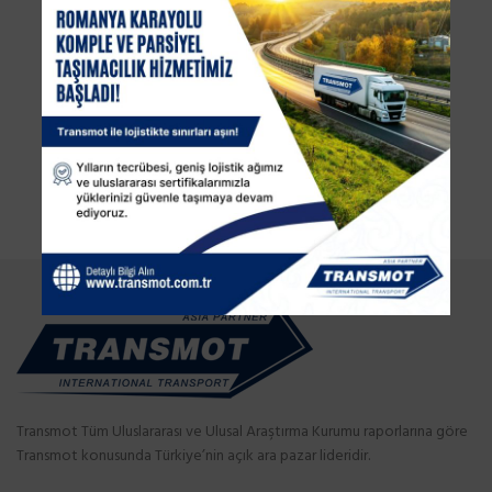
Transmot Tüm Uluslararası ve Ulusal Araştırma Kurumu raporlarına göre
Transmot konusunda Türkiye’nin açık ara pazar lideridir.