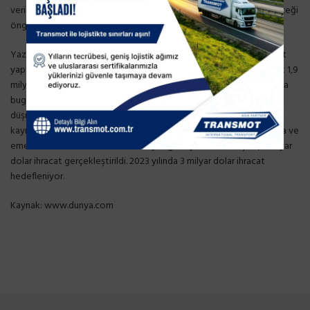
verilerine baktığımızda, bu hedefin biraz daha üstünde gerçekleşeceği
öngörülüyor. Rakamlar 23 milyar doları bulabilir.
Yazılım ve bilişim hizmetlerinde 2022 yılında, 2,6 milyar dolar ihracat
yapıldı, 2023 hedef 5 milyar dolar. Sağlık hizmetlerinde 2022 ihracat 1,9
milyar dolar oldu, 2023 hedefi 5 milyar dolar olarak belirlendi. Aslında
bugün bile 2022’de gerçek rakamın 5 milyar dolara yakın olduğu
düşünülüyor ama özellikle estetik cerrahisi-saç ekimi gibi alanlarda
kayıt altına alınamamış bir paranın varlığından bahsedebiliriz. Sigorta ve
emeklilik hizmetlerinde bir önceki yıla göre yüzde 77 artışla 1,8 milyar
dolar ihracat gerçekleştirildi. 2023 yılında 3 milyar dolar ihracat
hedefleniyor.
Kaynak:
www.dunya.com