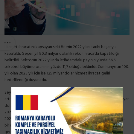
Hizmet ihracatını kapsayan sektörlerin 2022 yılını tarihi başarıyla
kapatıldı. Geçen yıl 90,3 milyar dolarlık rekor ihracatla kapatıldığı
belirtildi. Sektörün 2022 yılında istihdamdaki payının yüzde 56,5,
sektörel büyüme oranının yüzde 11,7 olduğu bildirildi. Cumhuriyetin 100.
yılı olan 2023 yılı için ise 125 milyar dolar hizmet ihracat geliri
hedefllendiği duyuruldu.
Seyahat sektörü ihracatı 2022’de bir önceki yıla göre yüzde 50,8
artışla 41,2 milyar dolar olarak gerçekleşti. 2023 yılı hedefimiz 56 milyar
dolar. Yük ve diğer kalemleri içeren taşımacılık sektörü ihracatı,
2022’de bir önceki yıla göre yüzde 15,4 artışla 20 milyar dolar oldu.
2023 yılı hedefimiz 28 milyar dolar. Yolcu taşımacılığında 2022 yılında
bir önceki seneye kıyasla yüzde 135 artışla 16,6 milyar dolar ihracat
gerçekleştirildi. 2023 yılı hedefi 21,5 milyar dolar. THY ve Pegasus