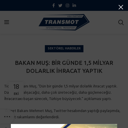
SEKTÖREL HABERLER
BAKAN MUŞ: BİR GÜNDE 1,5 MİLYAR
DOLARLIK İHRACAT YAPTIK
18
Ticaret Bakanı Muş, “Dün bir günde 1,5 milyar dolarlık ihracat yaptık.
Daha çok çalışacağız, daha çok üreteceğiz, daha güçleneceğiz.
EKI
İhracattaki başarı sürecek, Türkiye büyüyecek.” açıklaması yaptı.
Ticaret Bakanı Mehmet Muş, Twitter hesabından yaptığı paylaşımda,
ihracat rakamlarını değerlendirdi.