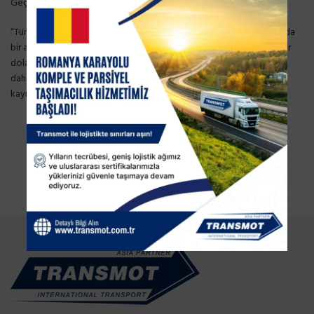
Geçmiş yıllardaki rakamları anımsatan Muş, şunları kaydetti:
“Türkiye 1974’te bir yılda 1,5 milyar dolarlık ihracat yapıyordu. 1990’da
bir ayda 1,5 milyar dolarlık ihracat yapıyordu. Dün bir günde 1,5 milyar
dolarlık ihracat yaptık. Daha çok çalışacağız, daha çok üreteceğiz,
daha güçleneceğiz. İhracattaki başarı sürecek, Türkiye büyüyecek.”
kaynak:
www.dunya.com