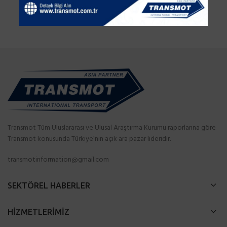
Transmot Tüm Uluslararası ve Ulusal Araştırma Kurumu raporlarına göre
Transmot konusunda Türkiye’nin açık ara pazar lideridir.
transmotinformation@gmail.com
SEKTÖREL HABERLER
HİZMETLERİMİZ