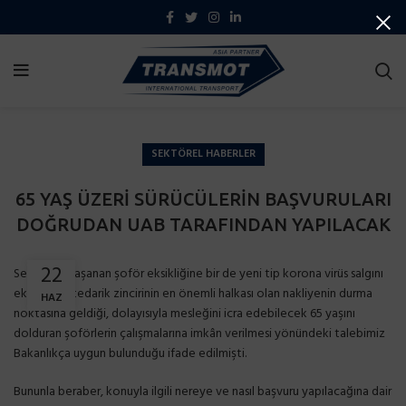
SEKTÖREL HABERLER
65 YAŞ ÜZERİ SÜRÜCÜLERİN BAŞVURULARI
DOĞRUDAN UAB TARAFINDAN YAPILACAK
22
Sektörde yaşanan şoför eksikliğine bir de yeni tip korona virüs salgını
eklenince, tedarik zincirinin en önemli halkası olan nakliyenin durma
HAZ
noktasına geldiği, dolayısıyla mesleğini icra edebilecek 65 yaşını
dolduran şoförlerin çalışmalarına imkân verilmesi yönündeki talebimiz
Bakanlıkça uygun bulunduğu ifade edilmişti.
Bununla beraber, konuyla ilgili nereye ve nasıl başvuru yapılacağına dair