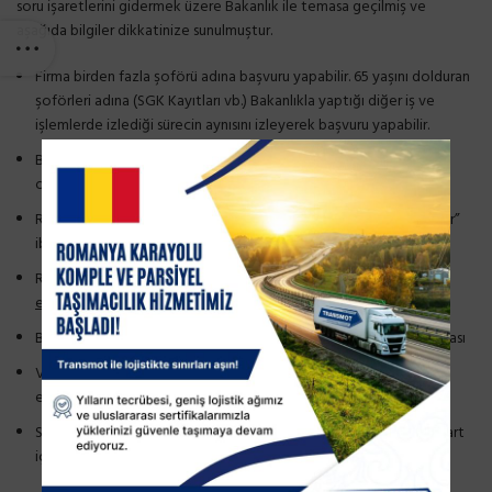
soru işaretlerini gidermek üzere Bakanlık ile temasa geçilmiş ve
aşağıda bilgiler dikkatinize sunulmuştur.
Firma birden fazla şoförü adına başvuru yapabilir. 65 yaşını dolduran
şoförleri adına (SGK Kayıtları vb.) Bakanlıkla yaptığı diğer iş ve
işlemlerde izlediği sürecin aynısını izleyerek başvuru yapabilir.
Başvuruda Sağlık Raporunun alınış tarihi 30 günü geçmemiş
olmalıdır.
Raporda mutlaka “şoförlük mesleğini icra etmesine engel yoktur”
ibaresi yer almalıdır
Rapor, Sağlık Bakanlığı
e-Nabız Sisteminden kontrol
edilebilmeli
(devlet hastanesi, özel hastane, ISG Doktoru vb)
Başvuruda Sağlık Bakanlık onaylı Psikoteknik Raporunun bir nüshası
Vizenin okunaklı fotokopisi (fotokopinin renkli olması tavsiye
edilir)
SRC 3 için ne kadar süre uzatımı söz konusu ise aynı süre Dijital Kart
için de söz konusu olup, ilave bir başvuruya gerek yoktur.