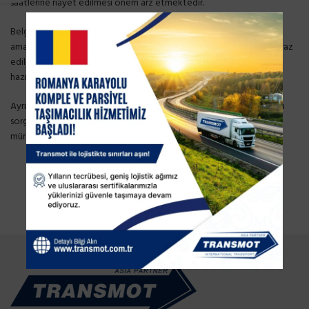
saatlerine riayet edilmesi önem arz etmektedir.
Belge teslimi sırasında işlemlerin hızlı bir şekilde yürütülebilmesi
amacıyla, firma temsilcilerince vekalet fotokopilerinin (asıllarının ibraz
edilmesi koşuluyla) ve belge teslim tutanaklarının önceden
hazırlanarak sunulması gerekmektedir.
Ayrıca,COVID-19 tedbirleri kapsamında Bakanlık girişlerde HES kodu
sorgulaması yapılmakta olup, firma temsilcilerinin güvenliğe
müracaatlarında HES kodlarını ibraz etmeleri gerekmektedir.