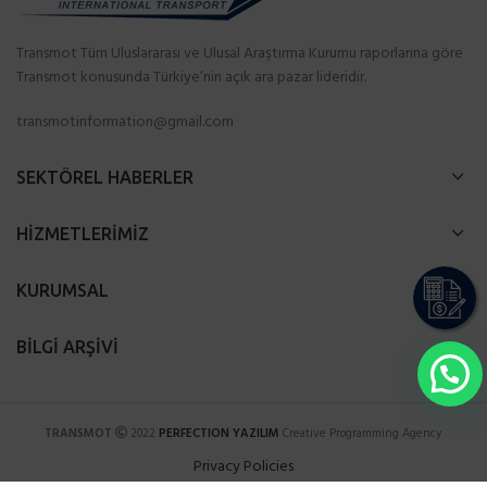
Transmot Tüm Uluslararası ve Ulusal Araştırma Kurumu raporlarına göre
Transmot konusunda Türkiye’nin açık ara pazar lideridir.
transmotinformation@gmail.com
SEKTÖREL HABERLER
HİZMETLERİMİZ
KURUMSAL
BİLGİ ARŞİVİ
TRANSMOT
2022
PERFECTION YAZILIM
Creative Programming Agency
Privacy Policies