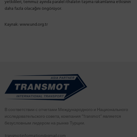
yetkilileri, temmuz ayında paralel ithalatın taşıma rakamlarına etkisinin
daha fazla olacağını öngörüyor.
Kaynak:
www.und.org.tr
В соответствии с отчетами Международного и Национального
исследовательского совета, компания “Transmot” является
безусловным лидером на рынке Турции.
transmotinformation@gmail.com