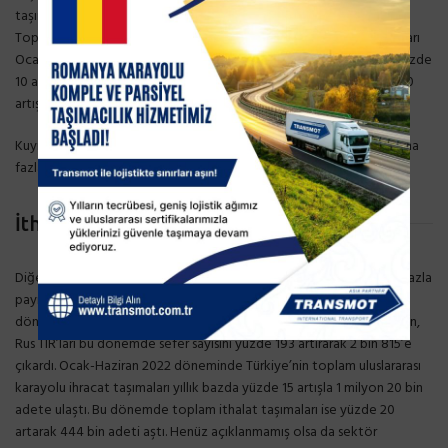
taşımalardaki artış dikkat çekti. Türkiye’den bağımsız devletler
Topluluğu (BDT)ve Orta Asya ülkelerine yapılan ihracat taşıma sayıları
Ocak-Haziran 2022 döneminde geçen yılın aynı dönemine göre, yüzde
10 artarken, bu dönemde Türk TIR’larının Rusya’ya seferleri yüzde 40
artış gösterdi.
Kuyrukta bekleyen araçlar da dikkate alındığında bu oranın çok daha
fazla olduğu vurgulandı.
İthalatta Rus TIR’ları rekor kırdı
Diğer yandan, yılın ilk yarısında Türkiye’nin ithalat taşımalarında en fazla
payını artıran yabancı araçlar Rus TIR’ları oldu. Ocak-Haziran 2022
döneminde Türkiye’nin karayolu ithalat taşımaları yüzde 20 artarken,
Rus TIR’ları bu dönemde sefer sayısını yüzde 193 artırarak 2 bin 815’e
çıkardı. Ocak-Haziran 2022 döneminde Türkiye’nin toplam uluslararası
karayolu ihracat taşımaları yıllık bazda yüzde 15 artışla 1 milyon 20 bin
adete ulaştı. Bu dönemde toplam ithalat taşımaları ise yüzde 20
artarak 444 bin adeti aştı. Henüz açıklanmamış olsa da sektör