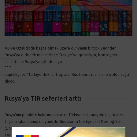
AB ve Uzakdoğu başta olmak üzere dünyanın birçok yerinden
Rusya’ya gidecek mallar önce Türkiye’ye getiriliyor, konteyner
değiştirilip Rusya’ya gönderiliyor.
Lojistikçiler, “Türkiye’deki antrepolar Rus transit malları ile doldu taştı”
diyor.
Rusya’ya TIR seferleri arttı
Rusya’nın paralel ithalatındaki artış, Türkiye’nin karayolu dış ticaret
taşıma rakamlarına da yansıdı. Uluslararası Nakliyeciler Derneği’nin
(UND) bu hafta yayımladığı Ocak-Haziran 2022 Uluslararası Karayolu
Taşımacılık İstatistikleri raporunda, Türkiye’den Rusya’ya yapılan