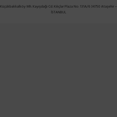
Küçükbakkalköy Mh. Kayışdağı Cd. Kılıçlar Plaza No: 131A/6 34750 Ataşehir –
İSTANBUL